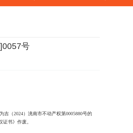
0057号
为吉（
2024
）洮南市不动产权第
00
05880
号的
权证书》作废。