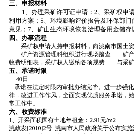
三、申报材料
1
、办理采矿许可证申请；
2
、采矿权申
利用方案；
5
、环境影响评价报告及环保部门
意见；
7
、矿山生态环境恢复治理备用金储存
四、办事流程
采矿权申请人持申报材料，向洮南市国土
――矿产资源管理科组织进行现场踏查――矿
收费明细表，采矿权人缴纳各项规费――与采
五、承诺时限
40
日
承诺在法定时限内审批办结完毕。进一步强化
律，改进工作作风，全面实现优质服务承诺，
常工作中。
六、收费标准
1
、开采面积国有土地年租金：
2.91
元
/m2
洮政发
[2010]2
号
洮南市人民政府关于公布实施