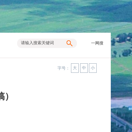
一网搜
大
中
小
字号：
稿）