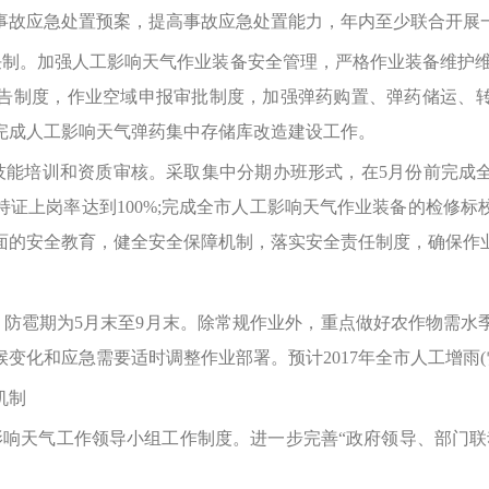
事故应急处置预案，提高事故应急处置能力，年内至少联合开展
制。加强人工影响天气作业装备安全管理，严格作业装备维护维修
告制度，作业空域申报审批制度，加强弹药购置、弹药储运、
完成人工影响天气弹药集中存储库改造建设工作。
能培训和资质审核。采取集中分期办班形式，在5月份前完成
证上岗率达到100%;完成全市人工影响天气作业装备的检修
面的安全教育，健全安全保障机制，落实安全责任制度，确保作
，防雹期为5月末至9月末。除常规作业外，重点做好农作物需
化和应急需要适时调整作业部署。预计2017年全市人工增雨(雪
机制
影响天气工作领导小组工作制度。进一步完善“政府领导、部门