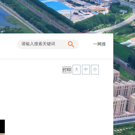
一网搜
大
中
小