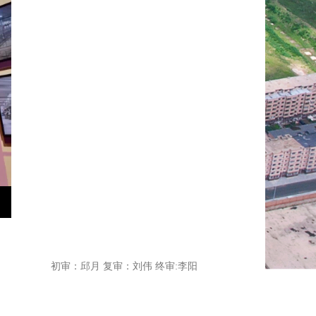
初审：邱月 复审：刘伟 终审:李阳