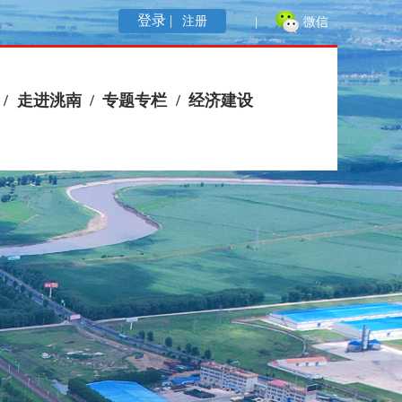
登录 |
注册
|
微信
/
走进洮南
/
专题专栏
/
经济建设