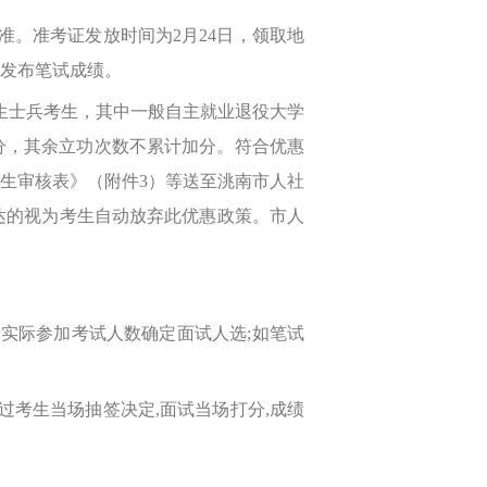
准。准考证发放时间为2月24日，领取地
站发布笔试成绩。
士兵考生，其中一般自主就业退役大学
加分，其余立功次数不累计加分。符合优惠
考生审核表》（附件3）等送至洮南市人社
不送达的视为考生自动放弃此优惠政策。市人
按实际参加考试人数确定面试人选;如笔试
过考生当场抽签决定,面试当场打分,成绩