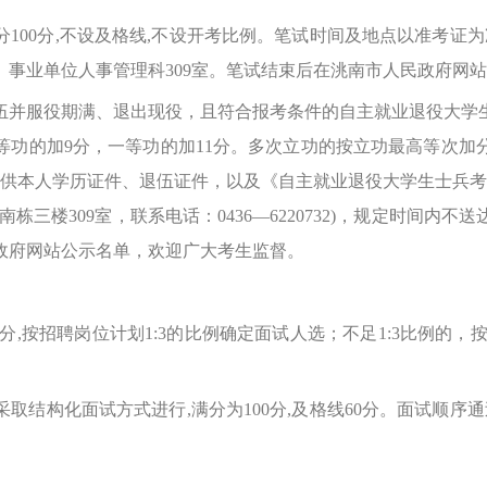
0分,不设及格线,不设开考比例。笔试时间及地点以准考证为
事业单位人事管理科309室。笔试结束后在洮南市人民政府网
并服役期满、退出现役，且符合报考条件的自主就业退役大学生
等功的加9分，一等功的加11分。多次立功的按立功最高等次
提供本人学历证件、退伍证件，以及《自主就业退役大学生士兵
栋三楼309室，联系电话：0436—6220732)，规定时间内
政府网站公示名单，欢迎广大考生监督。
按招聘岗位计划1:3的比例确定面试人选；不足1:3比例的，
构化面试方式进行,满分为100分,及格线60分。面试顺序通