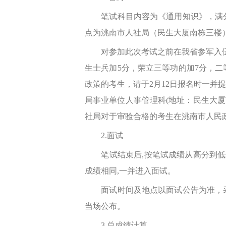
笔试科目内容为《通用知识》，满分10
点为洮南市人社局（民生大厦南栋三楼）
对参加此次考试之前在我省参军入伍
生士兵加5分，荣立三等功的加7分，二
政策的考生，请于2月12日报名时一并
局事业单位人事管理科(地址：民生大厦南
社局对于审验合格的考生在洮南市人民
2.面试
笔试结束后,按笔试成绩从高分到低分,
成绩相同,一并进入面试。
面试时间及地点以面试公告为准，采取结
当场公布。
3.总成绩计算