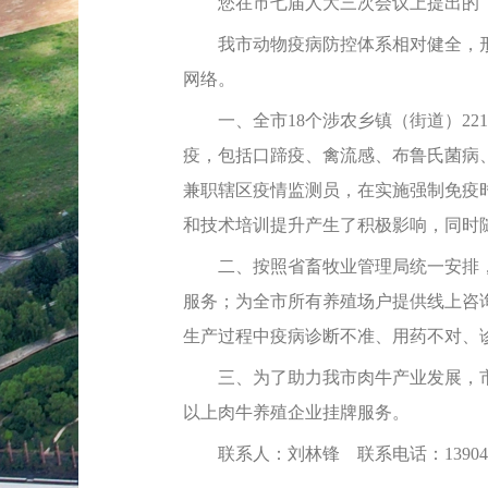
您在市七届人大三次会议上提出的《关
我市动物疫病防控体系相对健全，形
网络。
一、全市18个涉农乡镇（街道）221
疫，包括口蹄疫、禽流感、布鲁氏菌病
兼职辖区疫情监测员，在实施强制免疫时
和技术培训提升产生了积极影响，同时
二、按照省畜牧业管理局统一安排，2
服务；为全市所有养殖场户提供线上咨
生产过程中疫病诊断不准、用药不对、
三、为了助力我市肉牛产业发展，市动
以上肉牛养殖企业挂牌服务。
联系人：刘林锋 联系电话：1390436