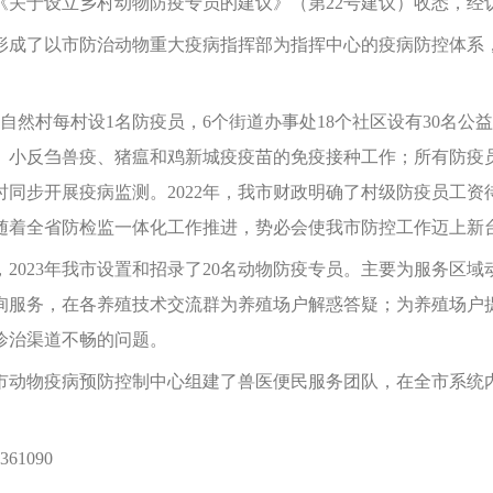
于设立乡村动物防疫专员的建议》（第22号建议）收悉，经
成了以市防治动物重大疫病指挥部为指挥中心的疫病防控体系，
自然村每村设1名防疫员，6个街道办事处18个社区设有30名公
、小反刍兽疫、猪瘟和鸡新城疫疫苗的免疫接种工作；所有防疫
同步开展疫病监测。2022年，我市财政明确了村级防疫员工
随着全省防检监一体化工作推进，势必会使我市防控工作迈上新
023年我市设置和招录了20名动物防疫专员。主要为服务区域
询服务，在各养殖技术交流群为养殖场户解惑答疑；为养殖场户
诊治渠道不畅的问题。
物疫病预防控制中心组建了兽医便民服务团队，在全市系统内
1090