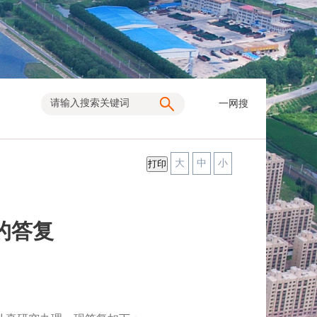
一网搜
大
中
小
的答复