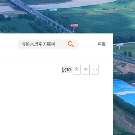
一网搜
大
中
小