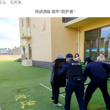
盲点、无死角。
培训演练 筑牢“防护盾”