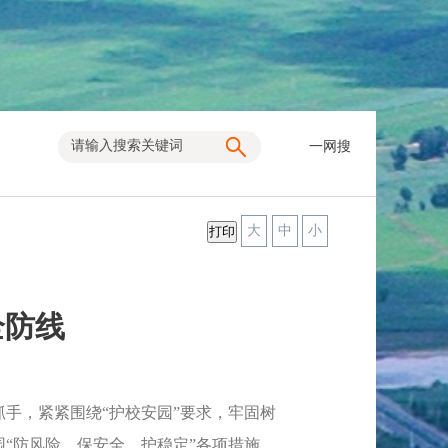
一网搜
大
中
小
全防线
手，紧紧围绕“护校安园”要求，牢固树
“防风险、保安全、护稳定”各项措施，