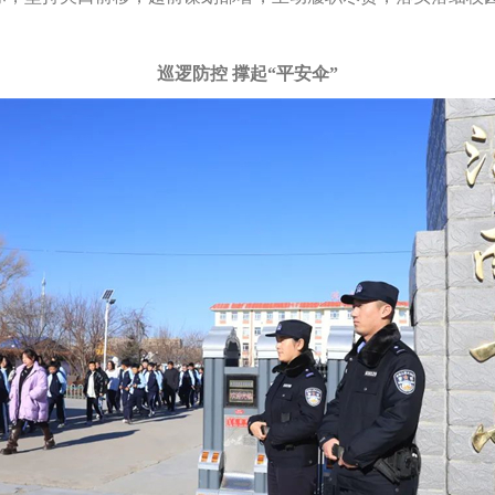
巡逻防控 撑起“平安伞”