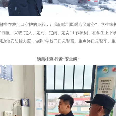
警在校门口守护的身影，让我们感到既暖心又放心”，学生家
”制度，采取“定人、定时、定岗、定责”工作原则，在学生上下
边治安防控力度，做到“学校门口见警察、重点路口见警车、重要
隐患排查 拧紧“安全阀”