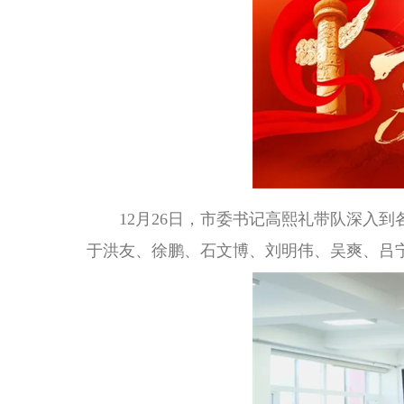
12月26日，市委书记高熙礼带队深入到
于洪友、徐鹏、石文博、刘明伟、吴爽、吕