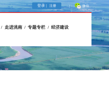
登录 |
注册
|
微信
/
走进洮南
/
专题专栏
/
经济建设