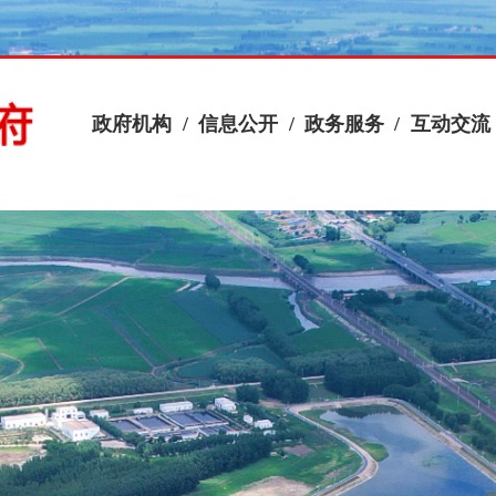
政府机构
/
信息公开
/
政务服务
/
互动交流