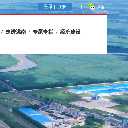
登录 |
注册
|
微信
/
走进洮南
/
专题专栏
/
经济建设