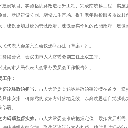
水建设项目、实施临洮路改造提升工程、完成南绕越工程、实施
项目、新建建设公园、增设民生市场、提升老年助餐服务质效11
设，建设更加过硬的忠诚政府、建设更实作风的效能政府、建设
民代表大会第六次会议选举办法（草案）》。
阶段会议，会议由市人大常委会副主任王双主持。
洮南市人民代表大会常务委员会工作报告》。
要工作：
姿诠释政治担当。
市人大常委会始终将政治建设摆在首位，坚
委具体安排，确保党的政策方针落地见效。以高度思想自觉强化
策部署。
之力砥砺监督实效。
市人大常委会准确把握定位，紧扣发展所需
，法律法规有效实施。聚焦经济运行常态监督，护航县域经济行