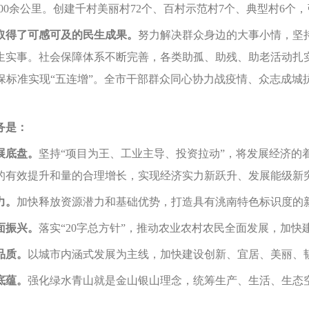
400余公里。创建千村美丽村72个、百村示范村7个、典型村6个
取得了可感可及的民生成果。
努力解决群众身边的大事小情，坚持
民生实事。社会保障体系不断完善，各类助孤、助残、助老活动扎
村低保标准实现“五连增”。全市干部群众同心协力战疫情、众志成
务是：
展底盘。
坚持“项目为王、工业主导、投资拉动”，将发展经济的
的有效提升和量的合理增长，实现经济实力新跃升、发展能级新
力。
加快释放资源潜力和基础优势，打造具有洮南特色标识度的
面振兴。
落实“20字总方针”，推动农业农村农民全面发展，加快
品质。
以城市内涵式发展为主线，加快建设创新、宜居、美丽、
底蕴。
强化绿水青山就是金山银山理念，统筹生产、生活、生态