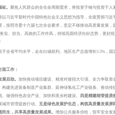
福祉。
聚焦人民群众的全生命周期需求，将投资于物与投资于人
持以习近平新时代中国特色社会主义思想为指导，全面贯彻习近
署，按照市委十六届七次全会要求，坚定不移推动高质量发展，
立务实、担当、高效的工作作风，持续巩固经济向好态势，更好
！
高于全省平均水平，走在白城前列。地区生产总值增长5.5%，固
方面工作：
发展后劲。
加快推动项目建设、精准对接招大引强、全力争取资
、构建先进装备制造产业集群、延伸绿氢化工产业链条、推动传
础、做强特色农业产业、加快和美乡村建设。
四是精建细管提质
展城市管理提效行动。
五是绿色发展护生态，构筑高质量发展屏
惠民生，共享高质量发展成果。
增加公共服务供给，筑牢安全发