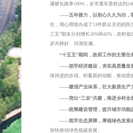
通硬化路率100%，全市通车里程达到2
——五年接力，以初心久久为功，
生，用心用情办成了53件群众关切的
三五”期末分别增长26%和42%，农
岁月静好、河湖安澜。
“十五五”期间，政府工作的主要任
——抓牢经济建设，夯实高质量发
保持进的步伐、积蓄新的动能，推动质
——建强产业体系，壮大新质生产
——突出“三农”共建，推进乡村全
——统筹建设管理，提升城市功能
——筑牢生态屏障，厚植绿色发展
加快推动绿色低碳发展。