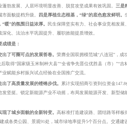
业蓬勃发展、人居环境明显改善、脱贫攻坚成果有效巩固。
三是
城市面貌提档升级。
四是厚植生态根基，“绿”的底色愈发鲜明。
，“暖”的氛围日益浓厚。
民生保障坚实有力、社会事业竞相发展
续深化、法治水平巩固提升、履职效能提质增效。
要成绩是：
出了可圈可点的发展答卷。
荣膺全国双拥模范城“八连冠”，成
先后取得“国家级玉米制种大县”“全省争先晋位优胜县（市）”“
产业赋能乡村振兴试点经验在全国推广交流。
走出了高质量发展的铿锵步伐。
累计实现招商引资到位资金147.
脊梁愈发坚挺。锁定新能源产业不动摇，布局发展能源开发、新型
。
实现了城乡面貌的全新转变。
高标准打造建设路、团结路等样板
建成各类公园、景观91处，城市绿地率提升5个百分点。交通建