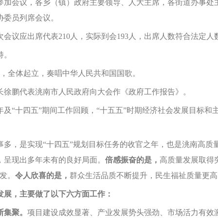
加会议，各乡（镇）政府主要领导、人大主席，各街道办事处主
协委员列席会议。
议应出席代表210人，实际到会193人，出席人数符合法定人
持。
，全体起立，奏唱中华人民共和国国歌。
徐鹏代表洮南市人民政府向大会作《政府工作报告》。
及“十四五”期间工作回顾，“十五五”时期经济社会发展目标和主
喜事多，是实现“十四五”规划目标任务的收官之年，也是洮南高
，呈现出多年未有的良好局面。
倍感振奋的是，
高质量发展取得
发。
令人欣喜的是，
群众生活品质不断提升，民生福祉质量更高
发展，主要做了以下六方面工作：
断集聚。
项目建设成效显著、产业发展势头强劲、市场活力有效