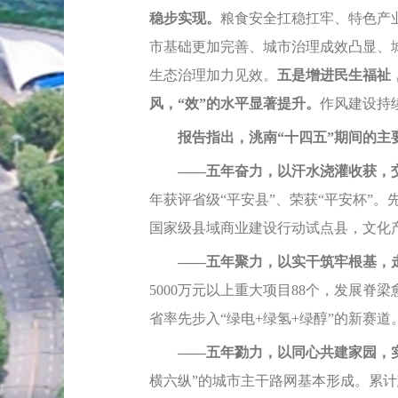
稳步实现。
粮食安全扛稳扛牢、特色产
市基础更加完善、城市治理成效凸显、
生态治理加力见效。
五是增进民生福祉
风，“效”的水平显著提升。
作风建设持
报告指出，洮南“十四五”期间的主
——五年奋力，以汗水浇灌收获，交
年获评省级“平安县”、荣获“平安杯”。
国家级县域商业建设行动试点县，文化
——五年聚力，以实干筑牢根基，
5000万元以上重大项目88个，发展
省率先步入“绿电+绿氢+绿醇”的新赛道
——五年勠
力，以同心共建家园，
横六纵”的城市主干路网基本形成。累计