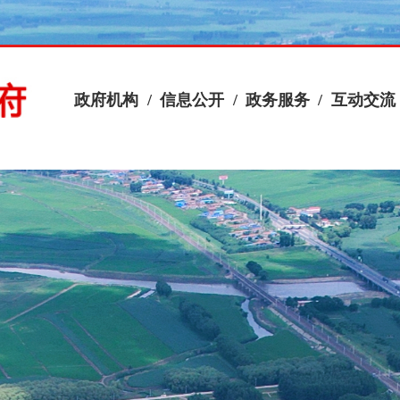
政府机构
/
信息公开
/
政务服务
/
互动交流