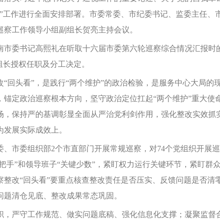
看”工作进行全面安排部署。市委常委、市纪委书记、监委主任、
巡察工作领导小组副组长贺亮主持会议。
市委书记高熙礼在听取十六届市委第六轮巡察综合情况汇报时的
组长授权任职及分工决定。
回头看”，是践行“两个维护”的政治检验，是服务中心大局的
，锚定政治巡察根本方向，坚守政治定位扛起“两个维护”重大使
场，保持严的基调彰显全面从严治党利剑作用，强化整改实效抓实
为发展实际成效上。
市委组织部2个市直部门开展常规巡察，对74个党组织开展巡
一把手”和领导班子“关键少数”，紧盯权力运行关键环节，紧盯
察整改“回头看”要重点核查整改责任是否压实、反馈问题是否清
问题清仓见底、整改成果常态巩固。
，严守工作规范、做实问题底稿、强化信息化支撑；凝聚监督合