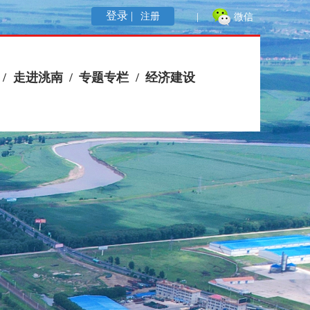
登录 |
注册
|
微信
/
走进洮南
/
专题专栏
/
经济建设