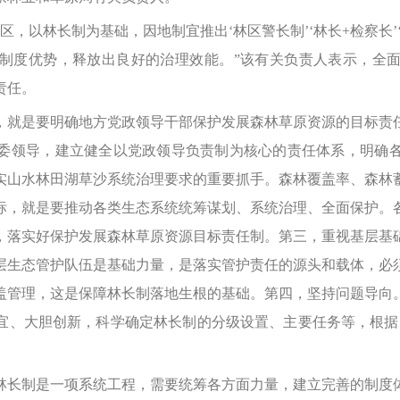
以林长制为基础，因地制宜推出‘林区警长制’‘林长+检察长’
制度优势，释放出良好的治理效能。”该有关负责人表示，全
责任。
就是要明确地方党政领导干部保护发展森林草原资源的目标责任
委领导，建立健全以党政领导负责制为核心的责任体系，明确
实山水林田湖草沙系统治理要求的重要抓手。森林覆盖率、森林
标，就是要推动各类生态系统统筹谋划、系统治理、全面保护。
，落实好保护发展森林草原资源目标责任制。第三，重视基层基
层生态管护队伍是基础力量，是落实管护责任的源头和载体，必
盖管理，这是保障林长制落地生根的基础。第四，坚持问题导向
宜、大胆创新，科学确定林长制
的分级设置、主要任务等，根据
长制是一项系统工程，需要统筹各方面力量，建立完善的制度体