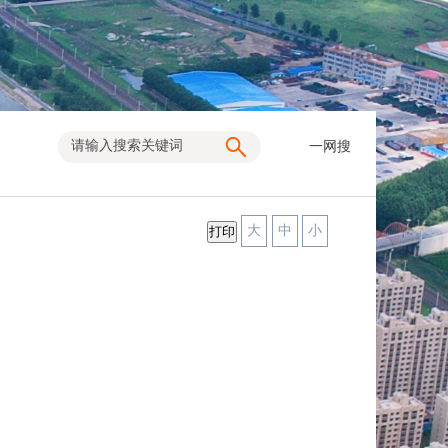
一网搜
大
中
小