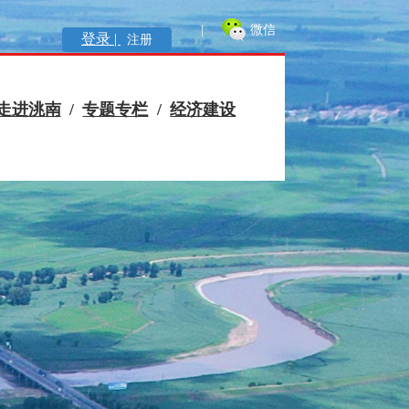
|
微信
登录 |
注册
走进洮南
/
专题专栏
/
经济建设