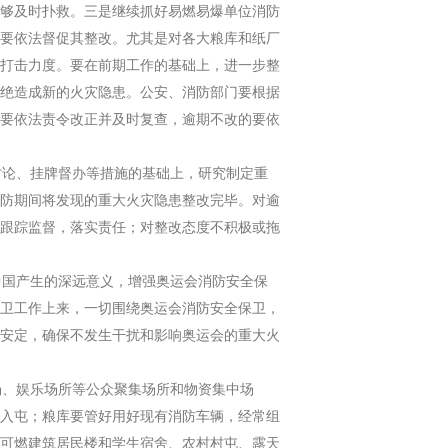
够及时扑救。三是继续抓好易燃易爆单位消防
要依法督促其整改。尤其是对各大粮库和纸厂
打击力度。要在前期工作的基础上，进一步整
绝造成新的火灾隐患。公安、消防部门要根据
要依法责令改正并及时复查，逾期不改的要依
论、挂牌督办等措施的基础上，研究制定重
防期间将发现的重大火灾隐患整改完毕。对逾
跟踪监督，落实责任；对整改态度不积极或拖
中国产生的深远意义，增强奥运会消防安全保
卫工作上来，一切围绕奥运会消防安全保卫，
安定，确保不发生干扰和影响奥运会的重大火
、娱乐场所等公众聚集场所和物资集中场
入屯；粮库要管好用好现有消防车辆，经常组
可燃建筑居民楼和学生宿舍、农村村屯、露天