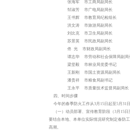
张海军 市工商局副局长
邹淑芳 市广电局副局长
王书辉 市教育局纪检组长
洪文涛 市旅游局副局长
刘比克 市卫生局副局长
苏景英 市民政局副局长
佟 光 市财政局副局长
谭志华 市劳动和社会保障局副局
梁坚毅 市林业局党委书记
王新刚 市国土资源局副局长
潘贵祥 市粮食局副书记
王永平 市质量技术监督局副局长
四、时间步骤
今年的春季防火工作从3月15日起至5月31
（一）动员部署、宣传教育阶段（3月15日
要结合本地、本单位实际情况研究制定春防工
高潮。