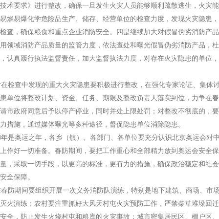
技术要求》进行整改，确保一旦发生火灾人员能够顺利疏散逃生，火灾能
易燃易爆化学危险品生产、储存、经营单位的检查力度，发现火灾隐患，
检查，确保粮食和重点企业消防安全。四是继续加大对假冒伪劣消防产品
用领域消防产品质量的监管力度，依法查处和曝光假冒伪劣消防产品，杜
，认真履行执法监督责任，加大监督执法力度，对存在火灾隐患的单位，
在检查中发现的重大火灾隐患要积极进行整改，在强化专家论证、集体讨
患单位将整改计划、资金、任务、期限及整改负责人落实到位，力争在春
请市政府同意后予以停产停业，同时并处上限处罚；对整改不彻底的，要
力措施，通过媒体曝光等多种途径，督促隐患单位消除隐患。
8年是奥运之年，各乡（镇）、各部门、各单位要充分认识北京奥运会对
上作好一切准备。春防期间，要把工作重心和全部精力放到奥运会安全保
量，采取一切手段，以更高的标准，更有力的措施，确保政治稳定和社会
安全保障。
春防期间要组织开展一次义务消防队演练，特别是地下建筑、商场、市场
灭火演练；农村要注重抓好大风天村屯火灾预防工作，严禁柴草堆垛回迁
安全，防止发生火烧村屯和粮库的火灾事故；城市密集居民区、棚户区、