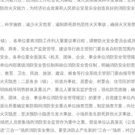
为着力点，以消防工作社会化为基础，深入贯彻落实科学发展观，坚持“
防控火灾能力，为经济社会发展和人民群众安居乐业创造良好的消防安全
，科学施救，减少火灾危害，遏制群死群伤恶性火灾事故，确保火灾形势
镇）、各单位要将消防工作列入重要议事日程，调整防火安全委员会成员
商、商务、安全生产监督管理、建设等行政主管部门要在各自职责范围内
安全。各单位要全面落实《机关、团体、企业、事业单位消防安全管理规
单位内部逐级消防安全责任制和岗位消防安全责任制，明确消防安全职责
、教育、卫生、民政、旅游、建设、粮食等行业系统主管部门要由领导带
火灾隐患；二是各乡（镇）、街道办事处、居委会、村委会、住宅区的管
弱病残等弱势群体及重点户、重点人要落实监护责任，强化防范措施，确
关、团体、企业、事业单位消防安全管理规定》的要求，自觉建立单位内
派出所要确定春防期间消防安全重点单位抽查范围，制定抽查方案，向社
火灾隐患，坚决预防小隐患引发大事故、小场所发生群死群伤火灾事故。
续把人员密集场所消防安全监管作为重中之重。督促单位认真落实《公安
进“三合一”场所消防安全整治。要坚决防止产生新的“三合一”场所，对已