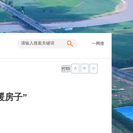
一网搜
大
中
小
暖房子”