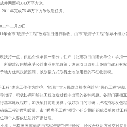
并网面积3.43万平方米。
11年完成76.48万平方米改造任务。
1年11月20日）
011年全市“暖房子工程”改造项目进行验收。由市“暖房子工程”领导小
扶持一点，供热企业承担一部分，住户（公建项目由建设单位）承担一部
，所需建设用地享受公益事业用地政策；改造项目原则上免缴市政府有权
予地方优惠政策照顾，以划拨方式取得土地使用权的不征收契税。
程”改造工作作为维护、实现广大人民群众根本利益的“民心工程”来抓，
导指挥，积极协调和解决工程改造过程中出现的各种问题。各部门要相互
基本建设程序，加强项目前期测算，做好项目的可研，严格招标发包程
确保工程进度和质量。市 “暖房子工程”领导小组定期组织成员单位对工
位和个人要依法进行严肃处理。
导小组，严格按照国家现行的标准规范进行验收，验收合格后方可交付使