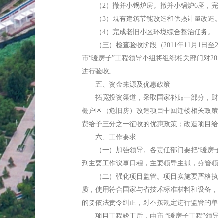
（2）撤并小锅炉房。撤并小锅炉6座，完成
（3）既有建筑节能改造和供热计量改造。20
（4）完成老旧小区环境综合整治任务。
（三）检查验收阶段（2011年11月1日至201
市“暖房子”工程领导小组将组织相关部门对2
进行验收。
五、资金来源及优惠政策
拓宽投资渠道，采取国家补贴一部分，财政
棚户区（危旧房）改造项目中回迁楼相关政策
费给予三分之一征收的优惠政策；改造项目给
六、工作要求
（一）加强领导。各责任部门要把“暖房子工
到主要工作议事日程，主要领导主抓，分管领
（二）强化项目监管。项目实施要严格执行
质，使用符合国家与省技术标准材料和设备，
的要依法责令纠正，对不按规定进行监管的单
项目工程竣工后，由市 “暖房子工程”领