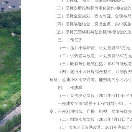
（一）坚持统一领导、注重协调的原则。
（二）坚持政府推动和市场化运作相结合的
（三）坚持全面规划、因地制宜、合理布局
（四）坚持远近结合，突出重点，集中实施
（五）坚持完善体制与创新机制相结合的原
三、工作任务
（一）撤并小锅炉房。计划投资613万元，
（二）供热管网改造。计划投资3887万元，
（三）既有居住建筑供热计量和节能改造。计划
（四）老旧小区环境综合整治。计划投资24
建筑，疏通小区消防通道。能封闭的小区尽可
四、工作步骤
（一）宣传发动阶段（2011年2月13日至4
一是成立全市“暖房子工程”领导小组，下
案；三是利用报纸、广播、电视、网络等媒介
（二）组织实施阶段（2011年4月11日至20
（1）供热老旧管网改造。2011年完成全市