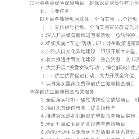
加社会各类保险保障项目，确保家庭成员住有所居
五、主要任务
以开展各项活动为载体，全面实施 “六个行动
（一）宣传倡导行动。全面实施宣传教育先导
１.深入开展婚育新风进万家活动，总结经验
２.组织实施 “五进”活动，即：计生政策进家
３.加强人口文化阵地建设，组织开展大讲堂、
４.着力推进生育文化建设，整合资源，突出区
５.大力开展 “关爱女孩行动”，综合解决出生
（二）优生优育促进行动。大力开展全方位、
１.认真落实国家免费孕前优生健康检查项目，
等孕前优生健康检查相关服务。
２.全面落实增补叶酸预防神经管缺陷项目，叶
３.搞好免费婚前检查，提高婚检率。
４.推进宫颈癌和乳腺癌的早期筛查项目实施
５.全面开展妇女病的常规普查普治项目。
６.强化计划生育免费药具发放服务体系建设，