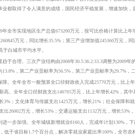
事业都取得了令人满意的成绩，国民经济平稳发展，增速加快，
全市实现地区生产总值673200万元，按可比价格计算比上年增长2
60845万元，同比增长35.5%；第三产业增加值245360万元，
%，高于白城市平均水平。
次产业结构由2008年30.5:36.2:33.3调整为2009年的24
3.8%，第二产业贡献率为56.5%，第三产业贡献率为29.7
。全年全市一般预算全口径财政收入完成25770万元，比上年
创新高。全年全口径财政支出140765万元，比上年增长42%，其
增长3%；文化体育与传媒支出1425万元，增长21%；社会保障和就
务支出26002万元，增长53%；交通运输支出1132万元，增长5
步加强。全年城镇新增就业8160人，完成年计划130%，下岗
内，低于省目标1.7个百分点，解决零就业家庭比率100%，全市农村