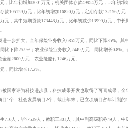
万元，比年初增加3001万元；机关团体存款49954万元，比年初增加2
款105159万元，比年初增加16820万元，定期存款132156
7万元，其中短期贷款173448万元，比年初减少13999万元，中长期
元。
步扩大。全年保险业务收入6855万元，同比下降35%。其中
，同比下降25.9%；农业保险业务收入2449万元，同比增长0.8
金额2600万元，农业险赔付1246万元。
，同比增长17.2%。
市被国家评为科技进步县，科技成果开发也取得了可喜成果，全年
项目1个，社会发展项目2个，截止年末，已立项项目占年计划的10
6人，毕业539人，教职工301人，其中副高级职称49人，中级