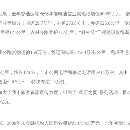
全年交通运输仓储和邮电通信业实现增加值48982万元，按可比价
等级分：省道29.7公里，县道253.8公里，乡道625.6公里，专
里程121公里，农村公路养护137公里。“村村通”工程建设取得
物运输158万吨，货运周转量22580万吨/公里，完成客运量38
里，增长12.6%，全市公网电话和移动电话用户14万户。其中
函件6.5万件，特快专递1.5万件。
了我市旅游资源宣传力度，组织了“草原之夏”系列活动，推动我
2亿元。
09年末金融机构人民币各项贷款375465万元，比年初增加664