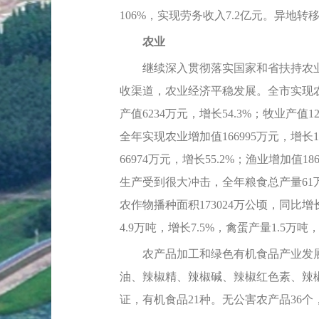
106%，实现劳务收入7.2亿元。异地转
农业
继续深入贯彻落实国家和省扶持农业
收渠道，农业经济平稳发展。全市实现农林牧
产值6234万元，增长54.3%；牧业产值1
全年实现农业增加值166995万元，增长1
66974万元，增长55.2%；渔业增加值
生产受到很大冲击，全年粮食总产量61万吨
农作物播种面积173024万公顷，同
4.9万吨，增长7.5%，禽蛋产量1.5万吨，
农产品加工和绿色有机食品产业发展势
油、辣椒精、辣椒碱、辣椒红色素、辣
证，有机食品21种。无公害农产品36