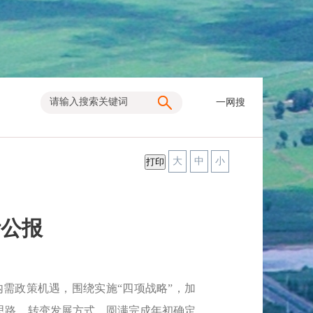
一网搜
大
中
小
计公报
需政策机遇，围绕实施“四项战略”，加
思路，转变发展方式，圆满完成年初确定