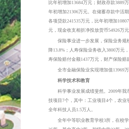
比年初增加13684万元；财政存款3889
年初增加21306万元。在储蓄存款中活期存
各项贷款241535万元，比年初增加1080
元，现金收支相折净投放货币54926万
保险事业进一步发展，保险业务规模进一
降13.8%；人寿保险业务收入3800万元
寿保险赔付金额1437万元，财产保险赔款
全市金融保险业实现增加值13969万元
科学技术和教育
科学事业发展成绩斐然。2009年我
技项目7个，其中：工业项目4个，农业
全年科技人员1.5万人。
全年中等职业教育学校3所，在校学生71