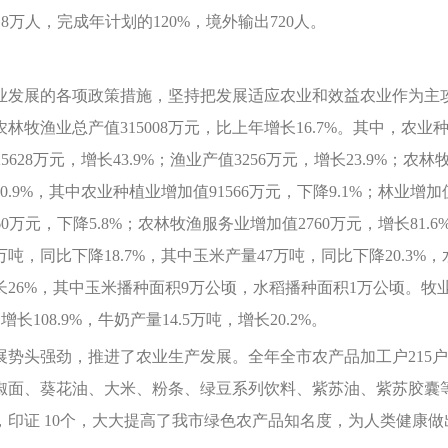
移8万人，完成年计划的120%，境外输出720人。
发展的各项政策措施，坚持把发展适应农业和效益农业作为主攻
渔业总产值315008万元，比上年增长16.7%。其中，农业种植业
25628万元，增长43.9%；渔业产值3256万元，增长23.9%；农林
0.9%，其中农业种植业增加值91566万元，下降9.1%；林业增加值
1860万元，下降5.8%；农林牧渔服务业增加值2760万元，增长81
，同比下降18.7%，其中玉米产量47万吨，同比下降20.3%，水
比增长26%，其中玉米播种面积9万公顷，水稻播种面积1万公顷。
增长108.9%，牛奶产量14.5万吨，增长20.2%。
头强劲，推进了农业生产发展。全年全市农产品加工户215户
椒面、葵花油、大米、粉条、绿豆系列饮料、紫苏油、紫苏胶囊
个，印证 10个，大大提高了我市绿色农产品知名度，为人类健康