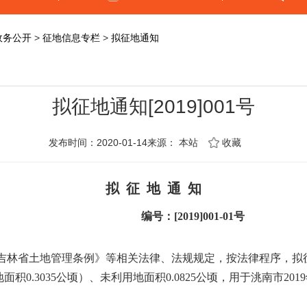
政务公开
>
征地信息专栏
>
拟征地通知
拟征地通知[2019]001号
发布时间：2020-01-14来源：
本站
收藏
拟
征
地
通
知
编号：
[2019]001-01
号
吉林省土地管理条例》等相关法律、法规规定，按法律程序，拟
地面积
0.3035
公顷）、未利用地面积
0.0825
公顷，用于洮南市
2019