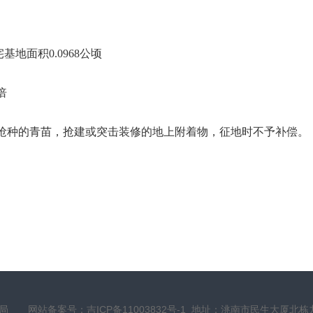
宅基地面积
0.0968
公顷
倍
抢种的青苗，抢建或突击装修的地上附着物，征地时不予补偿。
资源局
网站备案号：吉ICP备11003832号-1
地址：洮南市民生大厦北栋九楼