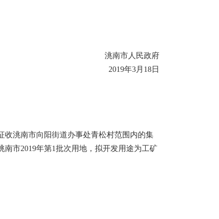
洮南市人民政府
2019
年
3
月
18
日
征收洮南市向阳街道办事处青松村范围内的集
洮南市
2019
年第
1
批次用地，拟开发用途为工矿