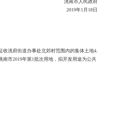
洮南市人民政府
2019
年
1
月
18
日
征收洮府街道办事处北郊村范围内的集体土地
4.
洮南市
2019
年第
1
批次用地，拟开发用途为公共