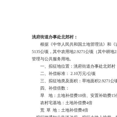
洮府街道办事处北郊村
：
根据《中华人民共和国土地管理法》和《
5135
公顷，其中农用地
2.9271
公顷（其中耕地
2
管理与公共服务用地。
一、拟征地位置：洮府街道办事处北郊村
二、补偿标准：
2.10
万元
/
公顷
三、拟征地类及面积：旱地面积
2.9271
公
四、补偿倍数：
旱
地：土地补偿费
10
倍、安置补助费
15
农村宅基地：土地补偿费
4
倍
荒
草
地：土地补偿费
4
倍