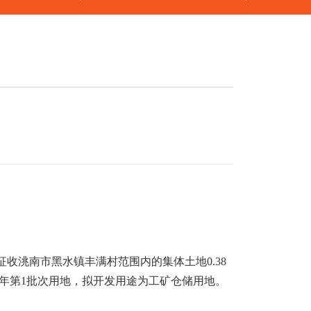
征收洮南市黑水镇丰满村范围内的集体土地
0.38
年第
1
批次用地，拟开发用途为工矿仓储用地。