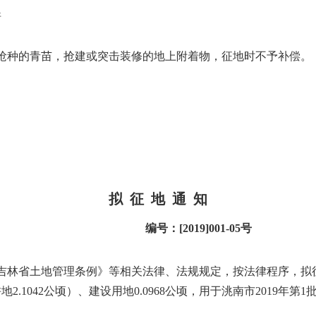
倍
抢种的青苗，抢建或突击装修的地上附着物，征地时不予补偿。
拟
征
地
通
知
编号：
[2019]001-05
号
吉林省土地管理条例》等相关法律、法规规定，按法律程序，拟
耕地
2.1042
公顷）、建设用地
0.0968
公顷，用于洮南市
2019
年第
1