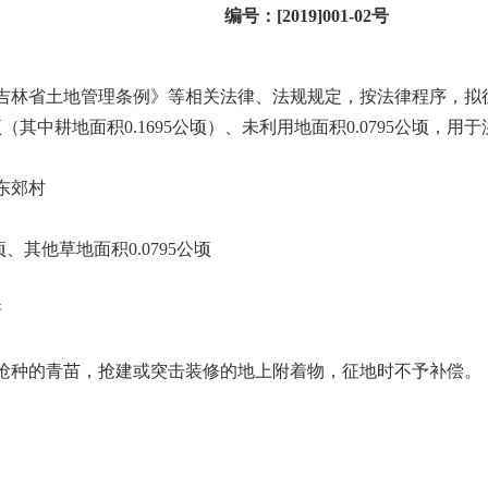
编号：
[2019]001-02
号
吉林省土地管理条例》等相关法律、法规规定，按法律程序，拟
顷（其中耕地面积
0.1695
公顷）、未利用地面积
0.0795
公顷，用于
东郊村
顷、其他草地面积
0.0795
公顷
倍
抢种的青苗，抢建或突击装修的地上附着物，征地时不予补偿。