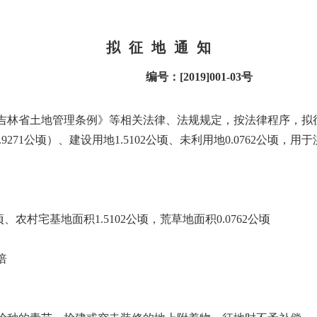
拟
征
地
通
知
编号：
[2019]001-03
号
吉林省土地管理条例》等相关法律、法规规定，按法律程序，拟
.9271
公顷）、建设用地
1.5102
公顷、未利用地
0.0762
公顷，用于
顷、农村宅基地面积
1.5102
公顷，荒草地面积
0.0762
公顷
倍