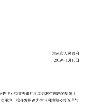
洮南市人民政府
2019
年
1
月
18
日
征收洮府街道办事处地南郊村范围内的集体土
批次用地，拟开发用途为住宅用地和公共管理与