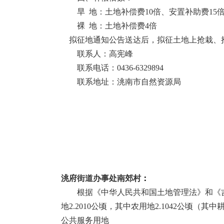
旱
地：土地补偿费
10
倍、安置补助费
15
裸
地：土地补偿费
4
倍
拟征地通知公告送达后，拟征土地上抢栽、
联系人：高宪峰
联系电话：
0436-6329894
联系地址：洮南市自然资源局
洮府街道办事处南郊村
：
根据《中华人民共和国土地管理法》和《
地
2.2010
公顷，其中农用地
2.1042
公顷（其中
公共服务用地