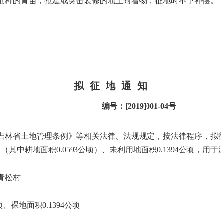
抢种的青苗，抢建或突击装修的地上附着物，征地时不予补偿。
拟
征
地
通
知
编号：
[2019]001-04
号
吉林省土地管理条例》等相关法律、法规规定，按法律程序，拟
顷（其中耕地面积
0.0593
公顷）、未利用地面积
0.1394
公顷，用于
青松村
顷、裸地面积
0.1394
公顷