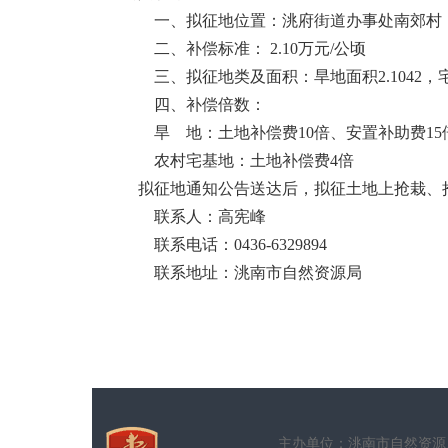
一、拟征地位置：洮府街道办事处南郊村
二、补偿标准：
2.10
万元
/
公顷
三、拟征地类及面积：旱地面积
2.1042
，
四、补偿倍数：
旱
地：土地补偿费
10
倍、安置补助费
15
农村宅基地：土地补偿费
4
倍
拟征地通知公告送达后，拟征土地上抢栽、
联系人：高宪峰
联系电话：
0436-6329894
联系地址：洮南市自然资源局
主办单位：洮南市自然