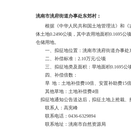
洮南市洮府街道办事处东郊村
：
根据《中华人民共和国土地管理法》和《
体土地
0.2490
公顷，其中农用地面积
0.1695
公
仓储用地。
一、拟征地位置：洮南市洮府街道办事处
二、补偿标准：
2.10
万元
/
公顷
三、拟征地类及面积：旱地面积
0.1695
公
四、补偿倍数：
旱
地：土地补偿费
10
倍、安置补助费
15
其他草地：土地补偿费
4
倍
拟征地通知公告送达后，拟征土地上抢栽、
联系人：高宪峰
联系电话：
0436-6329894
联系地址：洮南市自然资源局