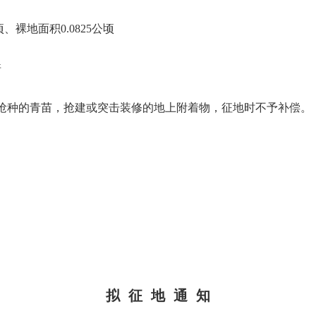
顷、裸地面积
0.0825
公顷
倍
抢种的青苗，抢建或突击装修的地上附着物，征地时不予补偿。
拟
征
地
通
知