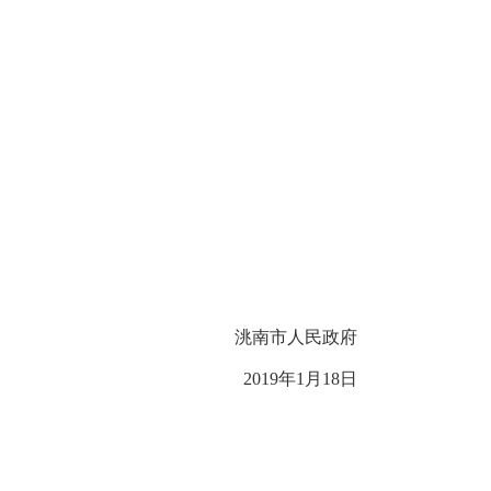
洮南市人民政府
2019
年
1
月
18
日