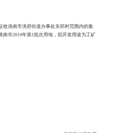
征收洮南市洮府街道办事处东郊村范围内的集
洮南市
2019
年第
1
批次用地，拟开发用途为工矿