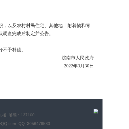
积，以及农村村民住宅、其他地上附着物和青
状调查完成后制定并公告。
分不予补偿。
洮南市人民政府
2022
年
3
月
30
日
 邮编：137100
.com QQ: 3056476533