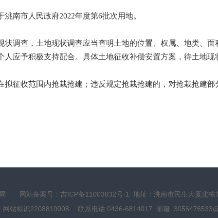
于洮南市人民政府
2022
年度第
6
批次用地。
现状调查，土地现状调查应当查明土地的位置、权属、地类、面
个人应予积极支持配合。具体土地征收补偿安置方案，待土地现
在拟征收范围内抢栽抢建；违反规定抢栽抢建的，对抢栽抢建部
资源局
网站备案号：吉ICP备11003832号-1
地址：洮南市民生大厦北栋九楼
标识2208810008 联系电话:0436-6814017 邮箱: 3056476533@QQ