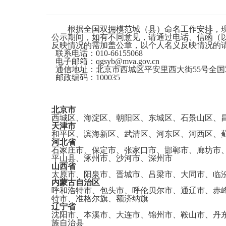
根据全国双拥模范城（县）命名工作安排，现将
公示期间，如有不同意见，请通过电话、信函（
反映情况的需加盖公章，以个人名义反映情况的
联系电话：010-66155068
电子邮箱：qgsyb@mva.gov.cn
通信地址：北京市西城区平安里西大街55号全国
邮政编码：100035
北京市
西城区、海淀区、朝阳区、东城区、石景山区、
天津市
和平区、滨海新区、武清区、河东区、河西区、
河北省
石家庄市、保定市、张家口市、邯郸市、廊坊市
平山县、涿州市、沙河市、深州市
山西省
太原市、阳泉市、晋城市、吕梁市、大同市、临
内蒙古自治区
呼和浩特市、包头市、呼伦贝尔市、通辽市、赤
特市、准格尔旗、额济纳旗
辽宁省
沈阳市、本溪市、大连市、锦州市、鞍山市、丹
族自治县