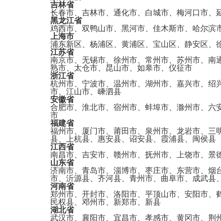
吉林省
长春市、吉林市、通化市、白城市、梅河口市、
黑龙江省
鸡西市、双鸭山市、黑河市、佳木斯市、哈尔滨
上海市
浦东新区、杨浦区、黄浦区、宝山区、静安区、
江苏省
南京市、无锡市、徐州市、常州市、苏州市、南
熟市、太仓市、昆山市、如皋市、仪征市
浙江省
杭州市、宁波市、温州市、湖州市、嘉兴市、绍
市、江山市、嵊泗县
安徽省
合肥市、淮北市、宿州市、蚌埠市、滁州市、六
市
福建省
福州市、厦门市、莆田市、泉州市、龙岩市、三
县、上杭县、惠安县、诏安县、霞浦县、闽侯县
江西省
南昌市、吉安市、赣州市、抚州市、上饶市、景
山东省
济南市、青岛市、淄博市、枣庄市、东营市、烟
市、沂源县、齐河县、青州市、曲阜市、成武县
河南省
郑州市、开封市、洛阳市、平顶山市、安阳市、
民权县、邓州市、新郑市、新县
湖北省
武汉市、襄阳市、宜昌市、孝感市、黄冈市、荆