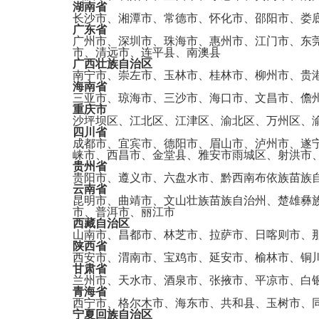
湖南省
长沙市、湘潭市、常德市、怀化市、邵阳市、娄
广东省
广州市、深圳市、珠海市、惠州市、江门市、东
市、清远市、连平县、南澳县
广西壮族自治区
南宁市、崇左市、玉林市、桂林市、柳州市、贵
海南省
三亚市、琼海市、三沙市、海口市、文昌市、儋
重庆市
沙坪坝区、江北区、江津区、渝北区、万州区、
四川省
成都市、宜宾市、德阳市、眉山市、泸州市、遂
崃市、西昌市、金堂县、雅安市雨城区、射洪市
贵州省
贵阳市、遵义市、六盘水市、黔西南布依族苗族
云南省
昆明市、曲靖市、文山壮族苗族自治州、楚雄彝
市、普洱市、丽江市
西藏自治区
山南市、昌都市、林芝市、拉萨市、日喀则市、
陕西省
西安市、渭南市、宝鸡市、延安市、榆林市、铜
甘肃省
兰州市、天水市、酒泉市、张掖市、平凉市、白
青海省
西宁市、格尔木市、海东市、共和县、玉树市、
宁夏回族自治区