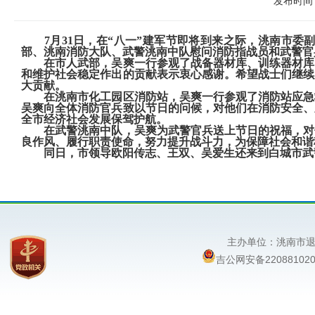
发布时间：
7月31日，在“八一”建军节即将到来之际，洮南市
部、洮南消防大队、武警洮南中队慰问消防指战员和武警官
在市人武部，吴爽一行参观了战备器材库、训练器材库
和维护社会稳定作出的贡献表示衷心感谢。希望战士们继续
大贡献。
在洮南市化工园区消防站，吴爽一行参观了消防站应急
吴爽向全体消防官兵致以节日的问候，对他们在消防安全、
全市经济社会发展保驾护航。
在武警洮南中队，吴爽为武警官兵送上节日的祝福，对
良作风、履行职责使命，努力提升战斗力，为保障社会和谐
同日，市领导欧阳传志、王双、吴爱生还来到白城市武
主办单位：洮南
吉公网安备220881020