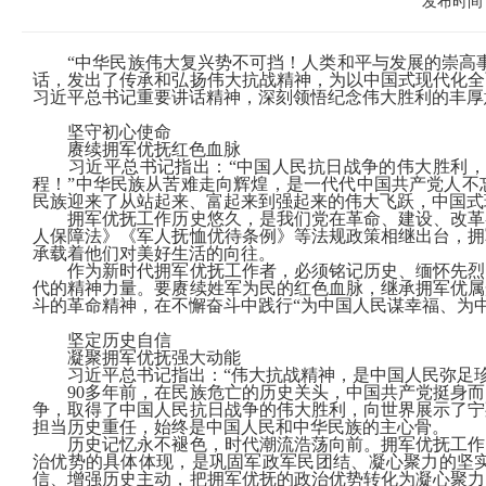
发布时间：
“中华民族伟大复兴势不可挡！人类和平与发展的崇高
话，发出了传承和弘扬伟大抗战精神，为以中国式现代化全
习近平总书记重要讲话精神，深刻领悟纪念伟大胜利的丰厚
坚守初心使命
赓续拥军优抚红色血脉
习近平总书记指出：“中国人民抗日战争的伟大胜利
程！”
中华民族从苦难走向辉煌，是一代代中国共产党人不
民族迎来了从站起来、富起来到强起来的伟大飞跃，中国式
拥军优抚工作历史悠久，是我们党在革命、建设、改革
人保障法
》《军人抚恤优待条例》等法规政策相继出台，拥
承载着他们对美好生活的向往。
作为新时代拥军优抚工作者，必须铭记历史、缅怀先烈
代的精神力量。要赓续姓军为民的红色血脉，继承拥军优属
斗的革命精神，在不懈奋斗中践行“为中国人民谋幸福、为
坚定历史自信
凝聚拥军优抚强大动能
习近平总书记指出：“伟大抗战精神，是中国人民弥足
90
多年前，在民族危亡的历史关头，中国共产党挺身而
争，取得了中国人民抗日战争的伟大胜利，向世界展示了宁
担当历史重任，始终是中国人民和中华民族的主心骨。
历史记忆永不褪色，时代潮流浩荡向前。拥军优抚工作
治
优势的具体体现，是巩固军政军民团结、凝心聚力的坚
信、增强历史主动，把拥军优抚的政治优势转化为
凝心聚力