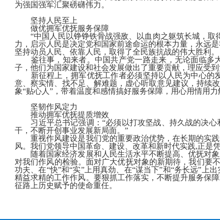
为强国强军汇聚磅礴伟力。
坚持人民至上
做优拥军优抚服务保障
“中国人民以铮铮铁骨战强敌、以血肉之躯筑长城，取
力，启示人民是决定党和国家前途命运的根本力量，永远是
坚持动员人民、依靠人民，取得了全民族抗战的伟大胜利。
鉴往事，知来者。中国共产党一路走来，无论面临多
子，他们为国家建设和社会发展做出了重要贡献，理应受到
新征程上，拥军优抚工作者必须坚持以人民为中心的
意、察实情、找不足、解难题，虚心听取意见建议，持续改
象“贴心人”，带着温度和感情搞好服务保障，用心用情用
坚韧作风定力
推动拥军优抚提质增效
习近平总书记强调：“必须以打攻坚战、持久战的决心
干，不断开创事业发展新局面。”
重视作风建设是我们党的重要政治优势，在长期的实践
风。我们党领导中国革命、建设、改革和新时代实践
,
正是
随着国家经济发展和人民生活水平不断提高、优抚对象
对我们作风的检验。面对广大优抚对象的新期待，我们要不
功夫、在“快”和“实”上用真劲、在“谋当下”和“务长远
精益求精的工作作风。要狠抓工作落实，不断提升服务保障
征路上历史赋予的使命重任。