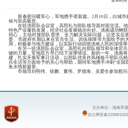
发布时间：
新春慰问暖军心，军地携手谱新篇。2月10日，白城
候与崇高敬意。
在驻洮部队会议室，高熙礼与部队领导面对面交流。他
特色产业蓬勃发展，经济社会发展稳步向好。洮南成功蝉联
同心，主动对接部队需求、全力解决实际问题，以坚实后
委、市政府长期以来在官兵生活、训练保障等方面给予的
局，积极参与地方建设，以实际行动回馈洮南人民的深情厚
在另一驻洮部队会议室，高熙礼向部队领导和全体官兵
键的力量，军地双方早已结下深厚情谊。新的一年，洮南将
建，扎实开展军事日活动，以部队优良作风锤炼干部队伍精
兵生活等方面给予的关心与帮助，期待军地携手冲刺“全国
鱼水情新篇章。
市领导刘明伟、徐鹏、董伟、罗德海、吴爱生参加慰问
主办单位：洮南
吉公网安备220881020