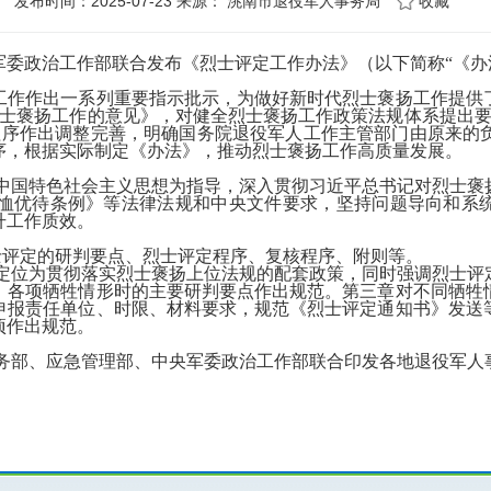
发布时间：2025-07-23 来源：
洮南市退役军人事务局
收藏
军委政治工作部联合发布《烈士评定工作办法》（以下简称“《办
工作作出一系列重要指示批示，为做好新时代烈士褒扬工作提供
烈士褒扬工作的意见》，对健全烈士褒扬工作政策法规体系提出要
和程序作出调整完善，明确国务院退役军人工作主管部门由原来的
序，根据实际制定《办法》，推动烈士褒扬工作高质量发展。
中国特色社会主义思想为指导，深入贯彻习近平总书记对烈士褒
恤优待条例》等法律法规和中央文件要求，坚持问题导向和系统
升工作质效。
士评定的研判要点、烈士评定程序、复核程序、附则等。
定位为贯彻落实烈士褒扬上位法规的配套政策，同时强调烈士评
》各项牺牲情形时的主要研判要点作出规范。第三章对不同牺牲
申报责任单位、时限、材料要求，规范《烈士评定通知书》发送
项作出规范。
务部、应急管理部、中央军委政治工作部联合印发各地退役军人