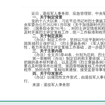
近日，退役军人事务部、应急管理部、中央
一、关于制定背景
党的十八大以来，习近平总书记对烈士褒扬
央军委办公厅2022年1月印发《关于加强新时代
例》（国务院令第791号），对烈士评定情形
及时开展烈士评定复核工作，统一工作标准和程
二、关于制定原则
《办法》制定工作中，坚持以习近平新时代
国英雄烈士保护法》《烈士褒扬条例》《军人抚
性，着力夯实烈士评定复核工作基础，进一步提
三、关于主要内容
《办法》全文共5章40条，分别为总则、烈
第一章阐明《办法》制定目的和主要依据，
把握的基本研判要点，以及适用《烈士褒扬条例
要点及时限等作出规范。第四章明确复核工作的
程序、协同办理、复核结果通报、接受监督等事
四、关于印发形式
《办法》以规范性文件形式，由退役军人事
行。
来源：退役军人亊务部