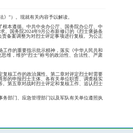
法》”）。现就有关内容予以解读。
了根本遵循。中共中央办公厅、国务院办公厅、中
求。国务院2024年9月公布新修订的《烈士褒扬条
负责备案调整为对烈士评定事项进行复核。为公正
扬工作的重要指示批示精神，落实《中华人民共和
思维，维护“烈士”称号的政治性、合法性、严肃
定复核工作的政治属性。第二章对评定烈士时需要
情形的申报烈士主体、各有关单位职责、调查核实
等。第五章对战时烈士评定和复核工作、追认烈士
事务部门、应急管理部门以及军队有关单位遵照执