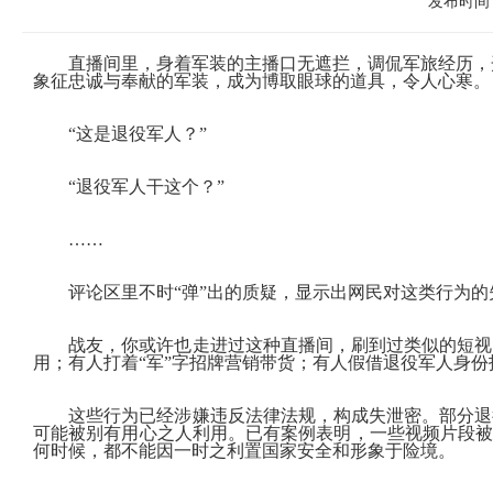
发布时间：
直播间里，身着军装的主播口无遮拦，调侃军旅经历
，
象征忠诚与奉献的军装，成为博取眼球的
道具，令人心寒。
“这
是退役军人？
”
“退役军人
干这个？
”
……
评论区里不时
“
弹
”出的质疑，
显示出网民
对这类行为的
战友，你或许也走进过这种直播间，
刷到过类似的短视
用；
有人打着
“军”字招牌营销带货
；
有人假借退役军人身份
这些行为已经涉嫌违反法律法规，构成失泄密。
部分退
可能被别有用心之人利用。已有案例表明，一些视频片段
何时候，都不能因一时之利
置国家安全和形象于险境。