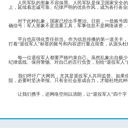
人民军队
的
形象
不容
抹黑。
人民
军队是
保卫
国家安全
的
上，延续着忠诚可靠、纪律严明的优良作风，成为各行各业
对于此种乱象，国
家已经出手
整治
。
日前，一批账号因
确信号：军人形象不是流量工具，军事信息不是网络谈资，
平台也应强化责任担当。
作为信息传播的第一道关卡，
打着“退役军人”标签的账号和内容进行重点筛查，从源头杜
每一位退役军人都
要严格约束自己。
虽然乱象出自极少
纪律底线、保持警惕、对自己的言行负责，别给
“退役军人
我们
呼吁广大网民，尤其是退役军人共同监督。
如果
阻，必要时坚决举报。只有全社会形成合力，才能杜绝此种
让我们携手，还网络空间以清朗，让
“退役军人”四个字