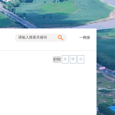
一网搜
大
中
小