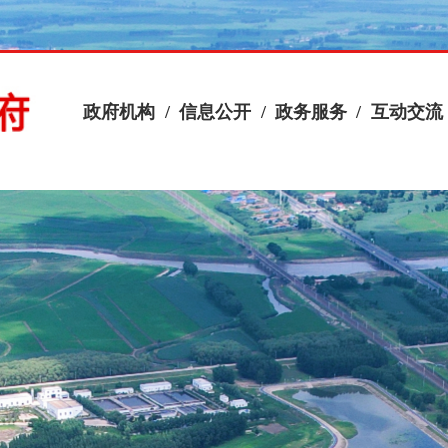
政府机构
/
信息公开
/
政务服务
/
互动交流