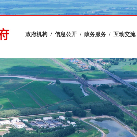
政府机构
/
信息公开
/
政务服务
/
互动交流