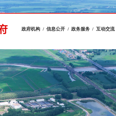
政府机构
/
信息公开
/
政务服务
/
互动交流