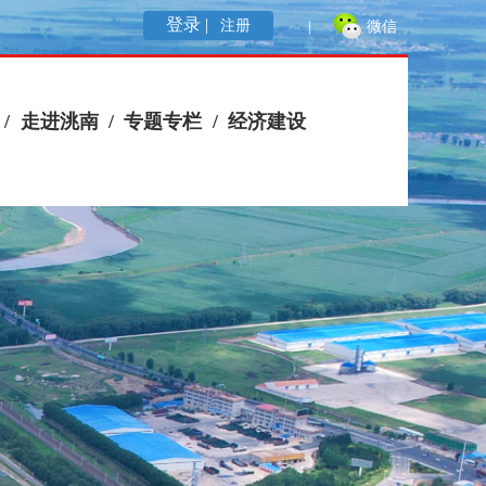
登录 |
注册
|
微信
/
走进洮南
/
专题专栏
/
经济建设