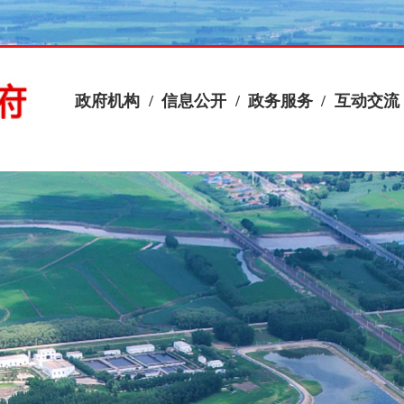
政府机构
/
信息公开
/
政务服务
/
互动交流