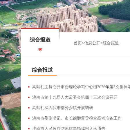
综合报道
首页
>
信息公开
>
综合报道
综合报道
高熙礼主持召开市委理论学习中心组2026年第8次集
洮南市第十九届人大常委会第四十三次会议召开
高熙礼深入我市部分乡镇开展调研
洮南市委副书记、市长徐鹏督导检查高考准备工作
洮南市人民政府防汛抗旱指挥部入汛通告