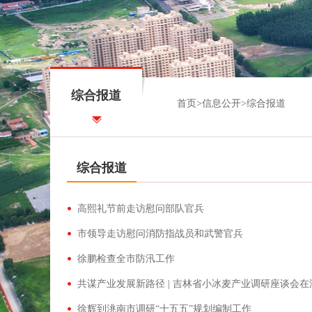
综合报道
首页
>
信息公开
>
综合报道
综合报道
高熙礼节前走访慰问部队官兵
市领导走访慰问消防指战员和武警官兵
徐鹏检查全市防汛工作
共谋产业发展新路径 | 吉林省小冰麦产业调研座谈会
徐辉到洮南市调研“十五五”规划编制工作