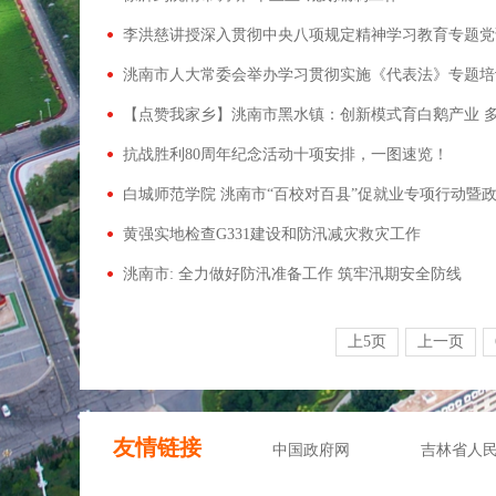
李洪慈讲授深入贯彻中央八项规定精神学习教育专题党
洮南市人大常委会举办学习贯彻实施《代表法》专题培
【点赞我家乡】洮南市黑水镇：创新模式育白鹅产业 
抗战胜利80周年纪念活动十项安排，一图速览！
白城师范学院 洮南市“百校对百县”促就业专项行动暨
黄强实地检查G331建设和防汛减灾救灾工作
洮南市: 全力做好防汛准备工作 筑牢汛期安全防线
上5页
上一页
友情链接
中国政府网
吉林省人