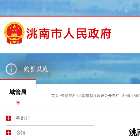
城管局
首页
>
专题专栏
>
洮南市制度建设公开专栏
>
各部门
>
城
各部门
洮
乡镇