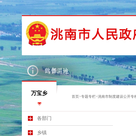
万宝乡
首页
>
专题专栏
>
洮南市制度建设公开专
各部门
乡镇