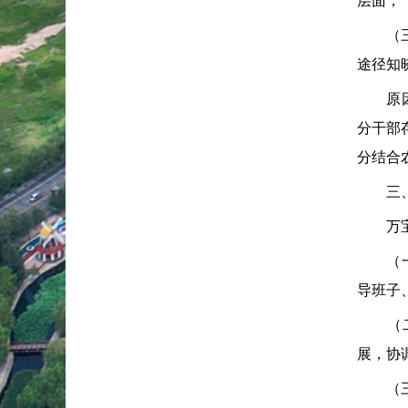
层面，
（三）
途径知
原因分
分干部
分结合
三、主
万宝乡
（一）
导班子
（二）
展，协
（三）