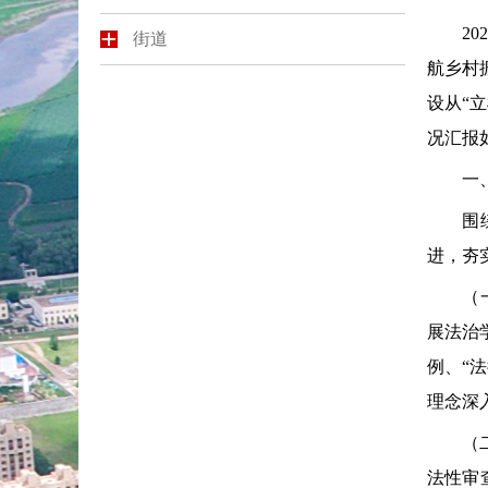
202
街道
航乡村
设从“
况汇报
一、
围绕法
进，夯
（一）
展法治
例、“
理念深
（二）
法性审