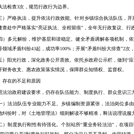
执法检查3次，规范行政行为边界。
严格执法，提升依法行政效能。针对乡镇综合执法队伍，开展
建查处中严格落实“亮证执法、全程留痕”，全年无行政复议、行
多元解纷，维护基层和谐稳定。健全矛盾调解各项机制，依
等领域矛盾纠纷43起，成功率100%；开展“矛盾纠纷大排查”2
阳光行政，深化政务公开质效。依托乡政府公示栏，做到“应公
开财务收支、惠农政策落实情况，保障群众知情权、监督权。
存在的不足和原因
治政府建设要求，仍存在队伍能力、制度执行、群众意识三方
法治队伍专业能力不足。乡镇编制资源紧张，法治岗位多由其
地纠纷时，对《土地管理法》细则解读不够精准，释法说理说服
制度执行刚性有待强化。个别站所“重业务轻法治”，在项目