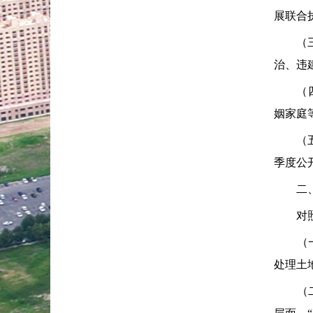
展联合
（三）
治、违
（四）
姻家庭
（五）
季度公
二、
对照法
（一）
处理土
（二）