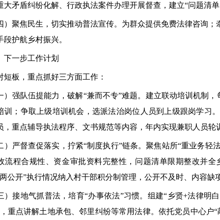
重大矛盾纠纷化解、行政执法案件办理开展督查，建立“问题清单+
聚焦民生，切实推动普法宣传。为群众提供免费法律咨询；牵头
手段护航乡村振兴。
下一步工作计划
板，重点抓好三方面工作：
强队伍提能力，破解“兼而不专”难题。建立联动培训机制，每
培训；争取上级培训机会，选派法治岗位人员到上级跟岗学习。
员，重点辅导执法程序、文书规范等内容，年内实现兼职人员轮
严督查促落实，拧紧“制度执行”链条。聚焦站所“重业务轻法
收流程合规性、资金审批资料完整性，问题清单限期整改并全
议两公开”执行情况纳入村干部积分制管理，公开不及时、内容缺
接地气抓普法，培育“办事依法”习惯。组建“乡贤+法律明白
动，重点讲解土地承包、邻里纠纷等常用法律。依托党员中心户“