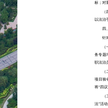
标；对
（四）
以法治
四、
针对短
（一）
务专题
职法治
（二）
项目验
将“四
（三）
法”活