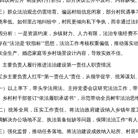
“四议两公开”制度执行打折扣，部分决议公开不及时、内容缺项
群众法治观念仍需培育。偏远村组信息闭塞，部分村民遇事习惯
晓率低。如邻里占地纠纷中，村民更倾向私下争执，而非通过法
析：一是资源约束，乡镇财力、人力有限，法治专项经费不
存在“法治是‘软指标’”思想，法治工作考核权重偏低，推动落
农业生产、婚恋家庭等乡村场景设计内容，导致实效不佳。
要负责人履行推进法治建设第一责任人职责情况
主要负责人扛牢“第一责任人”责任，从领学促学、统筹谋划
以上率下，带头学法用法。主持党委会议研究法治工作，带
、乡村村干部签订“依法履职承诺书”，示范带动全员树牢法治思
统筹全局，压实工作责任。将法治政府建设纳入乡镇年度工
调解决办公场地不足、执法装备短缺等问题，保障法治工作“有人
强化监督，推动任务落地。将法治建设成效纳入站所、村居年度