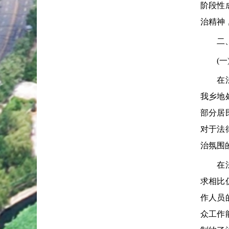
阶段性
治精神
二、推
(一)
在法治
我乡地
部分居
对于法
治氛围
在法治
求相比
作人员
众工作