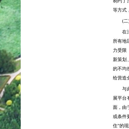
制约了
等方式
(二)
在法治
所有地
力受限
新策划
的不均
给营造
与此同
展平台
面，由
或条件
住”的