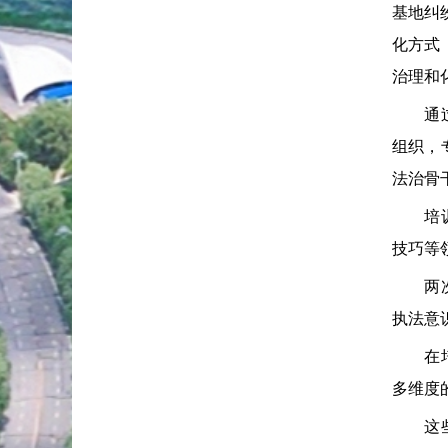
基地纠
化方式
治理和
通过参
组织，
法治骨
培训内
技巧等
两次集
执法意
在培训
多维度
这些扎