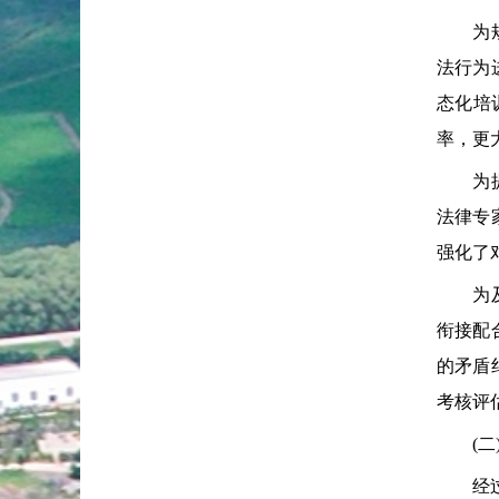
为规范
法行为
态化培
率，更
为提升
法律专
强化了
为及时
衔接配
的矛盾
考核评
(二)
经过全