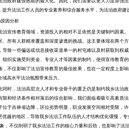
法治政府建设效能的最大化。因此，我们需要以更大力度加强法
，提升法治工作人员的专业素养和综合服务水平，为法治政府建
原因分析
宣传教育领域，资源投入的相对不足依然是关键制约因素。
区、所有人群精准覆盖和深度渗透的挑战。这主要体现在两个方
，导致一些偏远或信息接收渠道单一的村屯难以及时获取到权威
、组织实施受到资金、专业人才等因素的制约，使得宣传教育的
衡，不仅影响了法治宣传教育的最佳效果，也在一定程度上影响
全域高水平法治氛围带来压力。
时，法治高层次人才和专业骨干的匮乏仍是制约我乡法治政
有限和经济条件相对落后的综合影响，我们面临着吸引高素质法
于位于吉林省边陲，区位劣势明显，职业发展空间相对受限，许
更优越的地区，导致我乡法治工作队伍的人才结构优化缓慢，专
现象，不仅削弱了我乡法治工作的核心力量和后劲，也影响了法