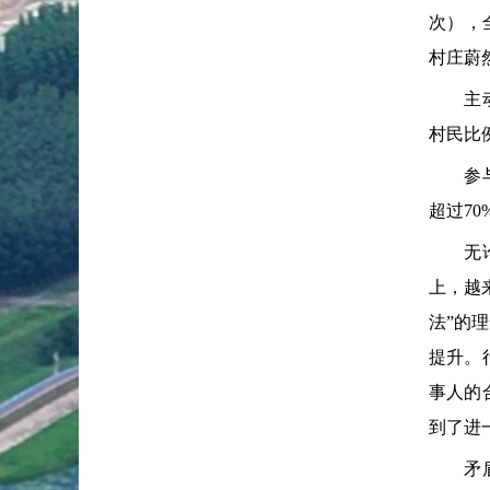
次），
村庄蔚
主动学
村民比
参与活
超过70
无论是
上，越
法”的
提升。
事人的
到了进
矛盾纠