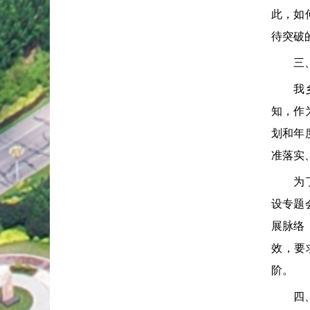
此，如
待突破
三、主
我乡党
知，作
划和年
准落实
为了保
设专题
展脉络
效，要
阶。
四、加