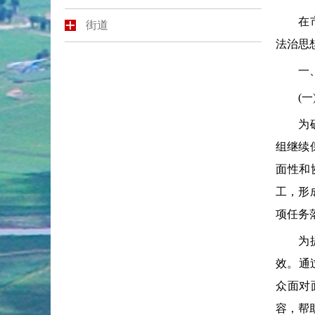
在市委
街道
法治思
一、
(一)
为确保
组继续
面性和
工，形
项任务
为提升
效。通
众面对
容，帮