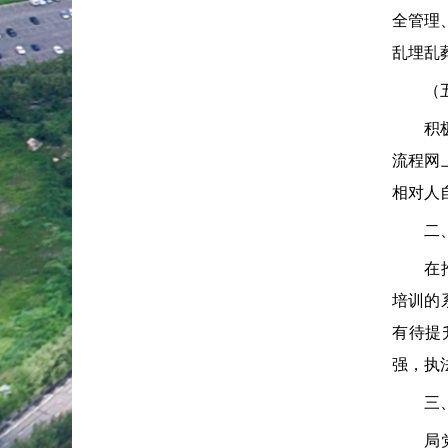
全管理
乱埋乱
（五）
积极推
流程网
相对人
二、本
在推进
培训的
有待提
强，执
三、本
局党组