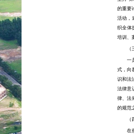
的重要
活动，
织全体
培训、
（三）
一是结
式，向
识和法
法律意
律、法
的规范
（四）
在殡葬