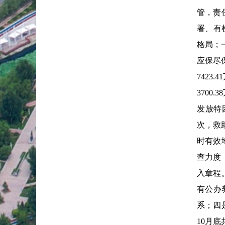
管，责
署、有
格局；
应保尽保
7423
3700
发放特困
次，救助
时有效
查力度
入章程
有公办
系；四
10月底