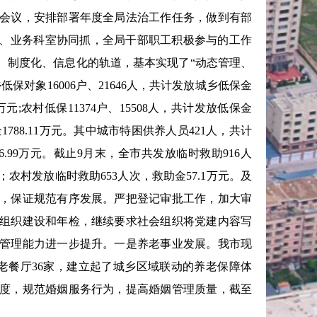
会议，安排部署年度全局法治工作任务，做到有部
抓、业务科室协同抓，全局干部职工积极参与的工作
、制度化、信息化的轨道，基本实现了“动态管理、
保对象16006户、21646人，共计发放城乡低保金
8万元;农村低保11374户、15508人，共计发放低保金
1788.11万元。其中城市特困供养人员421人，共计
86.99万元。截止9月末，全市共发放临时救助916人
元；农村发放临时救助653人次，救助金57.1万元。及
，保证规范有序发展。严把登记审批工作，加大审
组织建设和年检，继续要求社会组织将党建内容写
事务管理能力进一步提升。一是养老事业发展。我市现
助老餐厅36家，建立起了城乡区域联动的养老保障体
度，规范婚姻服务行为，提高婚姻管理质量，截至