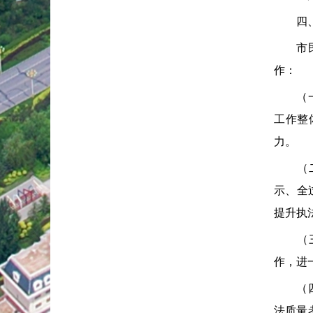
四、下
市民政
作：
（一）
工作整
力。
（二）
示、全
提升执
（三）
作，进
（四）
法质量