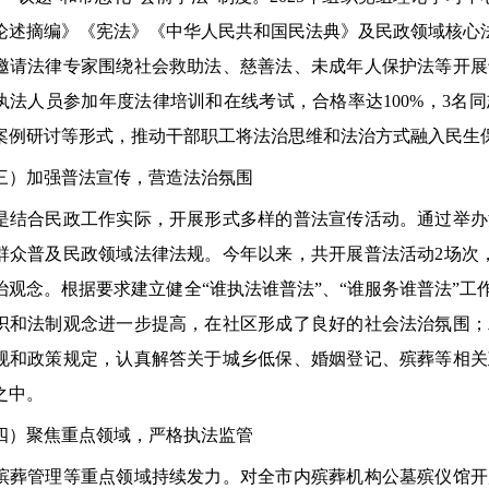
论述摘编》《宪法》《中华人民共和国民法典》及民政领域核心法
邀请法律专家围绕社会救助法、慈善法、未成年人保护法等开展
执法人员参加年度法律培训和在线考试，合格率达100%，3名
案例研讨等形式，推动干部职工将法治思维和法治方式融入民生
加强普法宣传，营造法治氛围
合民政工作实际，开展形式多样的普法宣传活动。通过举办
群众普及民政领域法律法规。今年以来，共开展普法活动2场次，
治观念。根据要求建立健全“谁执法谁普法”、“谁服务谁普法”工
识和法制观念进一步提高，在社区形成了良好的社会法治氛围；
规和政策规定，认真解答关于城乡低保、婚姻登记、殡葬等相关
之中。
聚焦重点领域，严格执法监管
管理等重点领域持续发力。对全市内殡葬机构公墓殡仪馆开