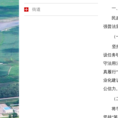
一、本
街道
民政局
强普法
（一）
坚持党
设任务
守法用
真履行
业化建
公信力
（二）
将学习
坚持“