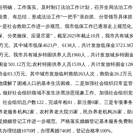
任明确，工作落实。及时制订法治工作计划，召开全局法治工作
检查、有总结，形成法治工作“一把手”亲自抓、分管领导具体
一是社会救助工作进一步规范。我市低保工作已逐渐走上规范化
、分类施保、应退尽退”，截至2025年截止10月，我市共有城乡低
.41万元。其中城市低保4623户、6138人，共计发放低保金3723.3
.38万元。我市共有城乡特困供养人员1960人，共计发放城乡特困金
金501.12万元;农村特困供养人员1539人，共计发放特困金12
金83.3万元。其中城市发放临时救助263人次，救助金26.2万
地缓解了困难人口的基本生活困难。二是加强社会组织日常监管
，做好社会组织领域不发生涉黑涉恶现象工作。加强社会组织党
。社会组织总户数122，完成年检81，新注册0家。三是专项
养老服务机构2家，农村养老大院35家，民办养老机构26家，
是婚姻登记工作进一步规范。严格落实婚姻登记基本服务免费制
共办理结婚1070对，办理离婚746对，登记合格率100%。