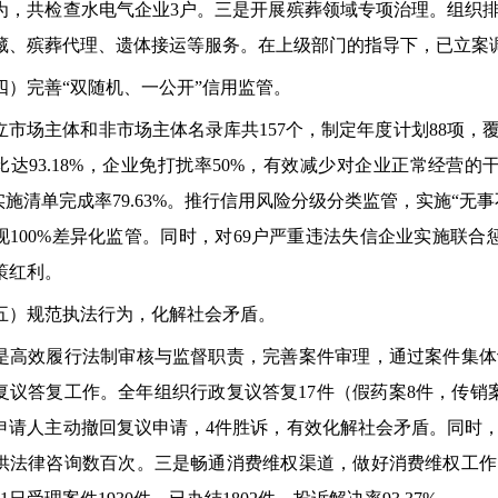
为，共检查水电气企业3户。三是开展殡葬领域专项治理。组织
藏、殡葬代理、遗体接运等服务。在上级部门的指导下，已立案
完善“双随机、一公开”信用监管。
场主体和非市场主体名录库共157个，制定年度计划88项，覆盖市
比达93.18%，企业免打扰率50%，有效减少对企业正常经营
实施清单完成率79.63%。推行信用风险分级分类监管，实施“无事
现100%差异化监管。同时，对69户严重违法失信企业实施联合
策红利。
规范执法行为，化解社会矛盾。
效履行法制审核与监督职责，完善案件审理，通过案件集体
复议答复工作。全年组织行政复议答复17件（假药案8件，传销
件申请人主动撤回复议申请，4件胜诉，有效化解社会矛盾。同时
供法律咨询数百次。三是畅通消费维权渠道，做好消费维权工作