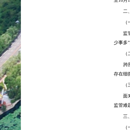
至10月
二、
（一）
监管对
少事多
（二）
跨部门
存在细
（三）
面对网
监管难
三、履
（一）