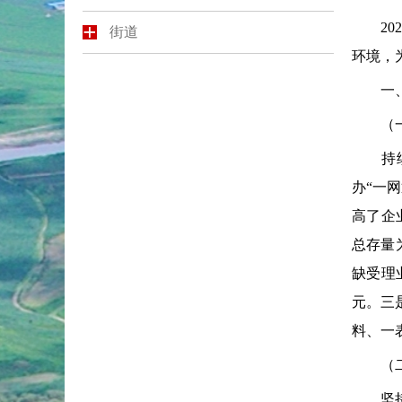
202
街道
环境，
一、
（一）
持续优
办“一
高了企业
总存量
缺受理
元。三
料、一
（二）
坚持“