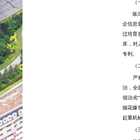
（一）
纵深推
企信息
过培育
库，对
专利。
（二）
严格落
治，全
假治劣
烟花爆
起重机
（三）