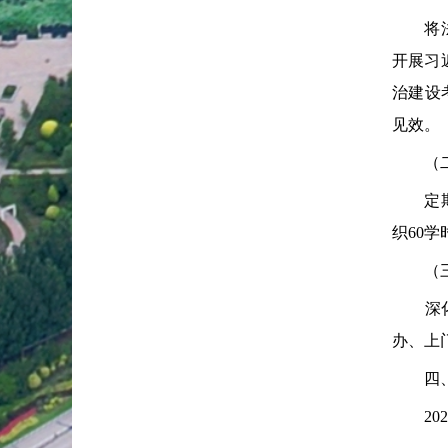
将法治
开展习
治建设
见效。
（二）
定期主
织60
（三）
深化服
办、上
四、下
202