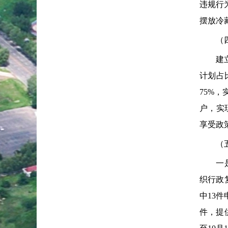
违规行
摆放冷
（四）
建立市
计划占
75%，
户，实
享受政
（五）
一是高
织行政
中13
件，提