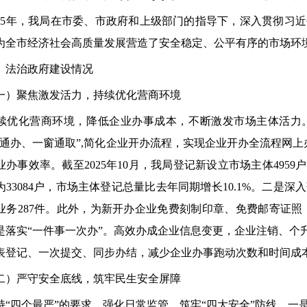
5年，我局在市委、市政府和上级部门的指导下，深入贯彻习近
为全市经济社会高质量发展营造了安全稳定、公平有序的市场环
法治政府建设情况
聚焦激发活力，持续优化营商环境
化营商环境，降低企业办事成本，不断激发市场主体活力。
网通办、一窗通取”,简化企业开办流程，实现企业开办全流程网
办事效率。截至2025年10月，我局登记新设立市场主体4959户
为33084户，市场主体登记总量比去年同期增长10.1%。二
业务287件。此外，为新开办企业免费刻制印章、免费邮寄证照，
是落实“一件事一次办”。高效办成企业信息变更，企业注销、个
表登记、一次提交、同步办结，减少企业办事跑动次数和时间成
严守安全底线，筑牢民生安全屏障
四个最严”的要求，强化日常监管，筑牢“四大安全”防线。一