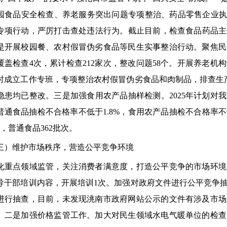
园食品安全检查、养老服务突出问题专项整治、药品零售企业执
个专项行动，严厉打击查处违法行为。截止目前，检查食品药品主体3
是开展校园餐、农村假冒伪劣食品等民生实事整治行动。聚焦民
覆盖检查4次，累计检查212家次，整改问题58个。开展养老机构
时成立工作专班，专项整治农村假冒伪劣食品和肉制品，排查生产
隐患均已整改。三是加强食用农产品抽样检测。2025年计划对我
普通食品抽检不合格率不低于1.8%，食用农产品抽检不合格率不低
次，普通食品362批次。
维护市场秩序，营造公平竞争环境
点领域监管，关注消费者满意度，打造公平竞争的市场环境
导干部培训内容，开展培训1次。加强对政府文件进行公平竞争
进行抽查，目前，未发现洮南市政府网站公示的文件有涉及市场
。二是加强价格监管工作。加大对民生领域水电气暖单位的检查