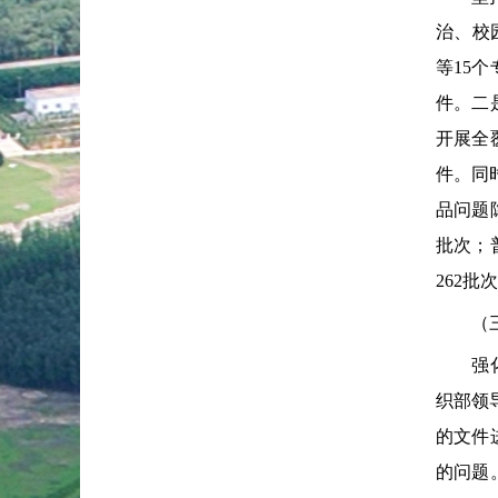
治、校
等15
件。二
开展全
件。同
品问题
批次；
262批
（三）
强化重
织部领
的文件
的问题