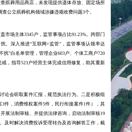
排查殡葬用品商店，未发现提供遗体存放、固定场所
调查公立殡葬机构领域涉嫌违规收费问题3个。
场主体3345户，监管事项占比91.23%。跨部门
的干扰。深入推进“互联网+监管”，监管事项认领率达
不扰”白名单管理，管理企业603户、个体工商户720
惩戒，指导523户经营主体完成信用修复，助其重新
讨论会听取案件汇报，规范执法行为。二是积极组
案3件，消费维权案件5件，民行衔接案件1件），其
，开展法制审核、并提供法律咨询，启动法制审核19
。及时解决消费投诉受理转办及咨询解答工作，截